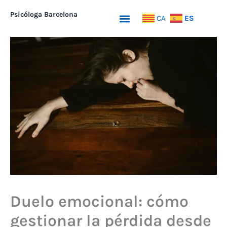
Ir
Psicóloga Barcelona
Menu
ES
CA
al
contenido
Duelo emocional: cómo
gestionar la pérdida desde